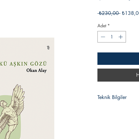
Normal
 ₺230,00 
₺138,0
Fiyat
Adet
*
H
Teknik Bilgiler
Liste Fiyatı:
Yayın Tarihi:
ISBN: