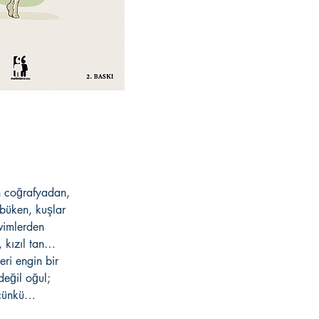
Dil:
Sayfa Sayısı:
Cilt Tipi:
Kağıt Cinsi:
Boyut:
an coğrafyadan,
 büken, kuşlar
vimlerden
, kızıl tan…
eri engin bir
değil oğul;
 çünkü…