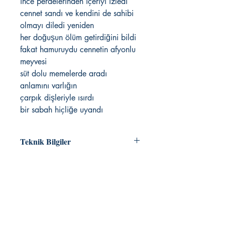
ince perdelerinden içeriyi izledi
cennet sandı ve kendini de sahibi
olmayı diledi yeniden
her doğuşun ölüm getirdiğini bildi
fakat hamuruydu cennetin afyonlu
meyvesi
süt dolu memelerde aradı
anlamını varlığın
çarpık dişleriyle ısırdı
bir sabah hiçliğe uyandı
Teknik Bilgiler
Liste Fiyatı:
230,00
Yayın Tarihi:
22.04.2024
ISBN:
9786256566217
Metinlerarası Kitap