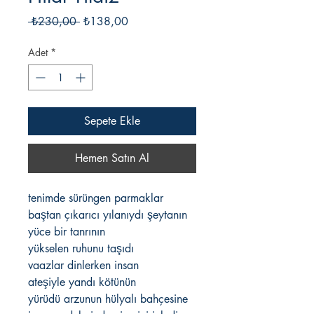
Normal
İndirimli
 ₺230,00 
₺138,00
Fiyat
Fiyat
Adet
*
Sepete Ekle
Hemen Satın Al
tenimde sürüngen parmaklar
baştan çıkarıcı yılanıydı şeytanın
yüce bir tanrının
yükselen ruhunu taşıdı
vaazlar dinlerken insan
ateşiyle yandı kötünün
yürüdü arzunun hülyalı bahçesine