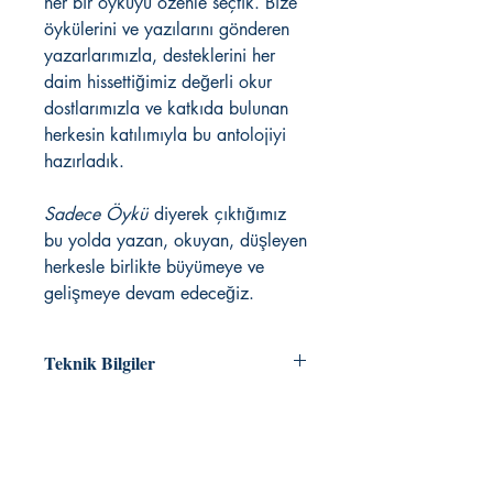
her bir öyküyü özenle seçtik. Bize
öykülerini ve yazılarını gönderen
yazarlarımızla, desteklerini her
daim hissettiğimiz değerli okur
dostlarımızla ve katkıda bulunan
herkesin katılımıyla bu antolojiyi
hazırladık.
Sadece Öykü
diyerek çıktığımız
bu yolda yazan, okuyan, düşleyen
herkesle birlikte büyümeye ve
gelişmeye devam edeceğiz.
Teknik Bilgiler
Liste Fiyatı:
300,00
Derleyici:
Hakan Sarıpolat