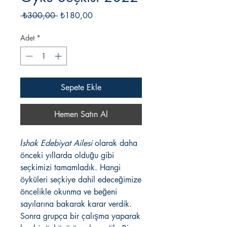
Normal
İndirimli
 ₺300,00 
₺180,00
Fiyat
Fiyat
Adet
*
Sepete Ekle
Hemen Satın Al
İshak Edebiyat Ailesi
olarak daha
önceki yıllarda olduğu gibi
seçkimizi tamamladık. Hangi
öyküleri seçkiye dahil edeceğimize
öncelikle okunma ve beğeni
sayılarına bakarak karar verdik.
Sonra grupça bir çalışma yaparak