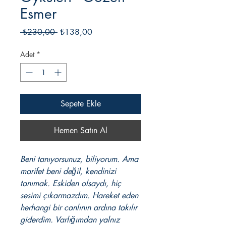
Esmer
Normal
İndirimli
 ₺230,00 
₺138,00
Fiyat
Fiyat
Adet
*
Sepete Ekle
Hemen Satın Al
Beni tanıyorsunuz, biliyorum. Ama
marifet beni değil, kendinizi
tanımak. Eskiden olsaydı, hiç
sesimi çıkarmazdım. Hareket eden
herhangi bir canlının ardına takılır
giderdim. Varlığımdan yalnız