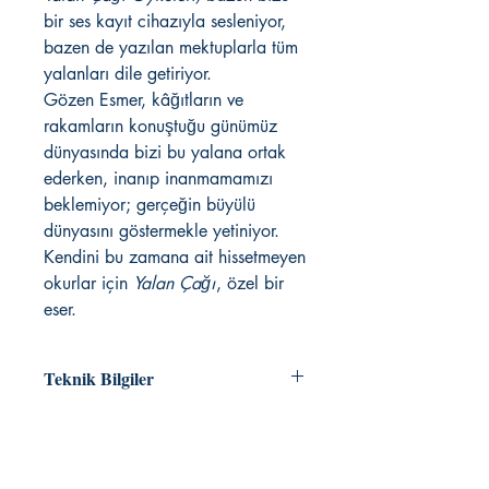
bir ses kayıt cihazıyla sesleniyor,
bazen de yazılan mektuplarla tüm
yalanları dile getiriyor.
Gözen Esmer, kâğıtların ve
rakamların konuştuğu günümüz
dünyasında bizi bu yalana ortak
ederken, inanıp inanmamamızı
beklemiyor; gerçeğin büyülü
dünyasını göstermekle yetiniyor.
Kendini bu zamana ait hissetmeyen
okurlar için
Yalan Çağı
, özel bir
eser.
Teknik Bilgiler
Liste Fiyatı:
230,00
Yayın Tarihi:
10.01.2024