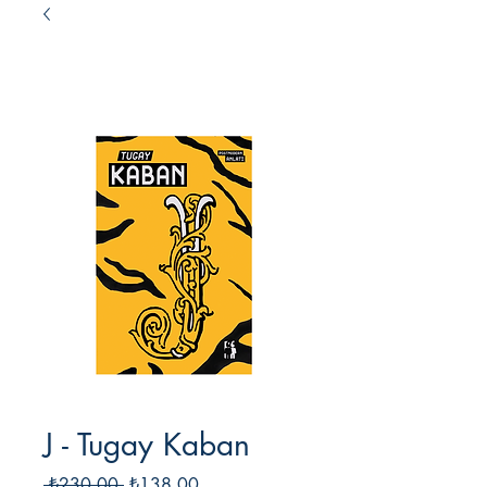
J - Tugay Kaban
Normal
İndirimli
 ₺230,00 
₺138,00